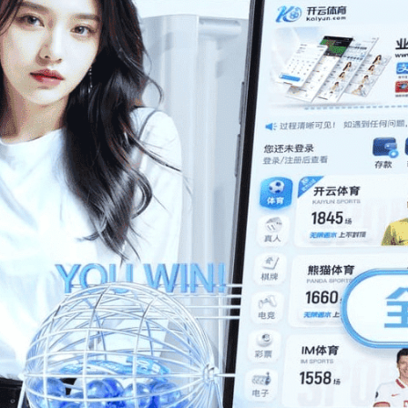
6t体育五金官方宣传片