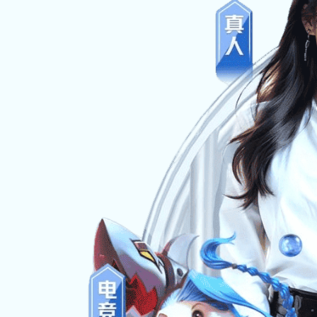
您的位置： >
关于6t体育
>
品牌形象
关于6t体育
6t体育:
6t体育简介
品牌形象
6t体育
组织架构
品质保障